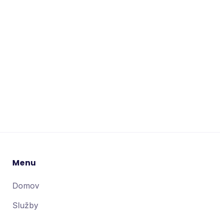
údajov.
Súhlasím so zasielaním
marketingových
materiálov.
Menu
Domov
Služby