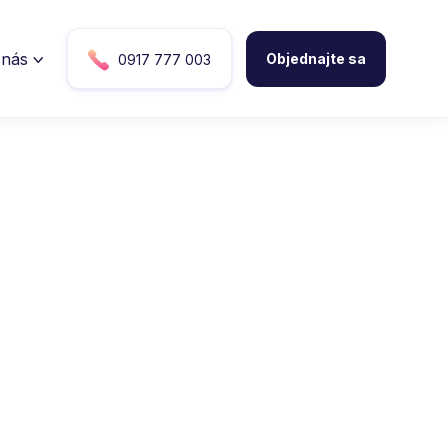
 nás

Objednajte sa
0917 777 003

Objednajte sa
Napíšte nám a my vám nájdeme termín
ktorý vám vyhovuje. V kresle môžete