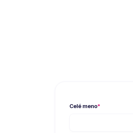
Zistiť viac
Celé meno
*